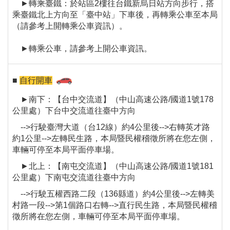
►轉乘臺鐵：於站區2樓往台鐵新烏日站方向步行，搭
乘臺鐵北上方向至「臺中站」下車後，再轉乘公車至本局
（請參考上開轉乘公車資訊）。
►轉乘公車，請參考上開公車資訊。
■
自行開車
►南下：【台中交流道】（中山高速公路/國道1號178
公里處）下台中交流道往臺中方向
-->行駛臺灣大道（台12線）約4公里後-->右轉英才路
約1公里-->左轉民生路，本局暨民權稽徵所將在您左側，
車輛可停至本局平面停車場。
►北上：【南屯交流道】（中山高速公路/國道1號181
公里處）下南屯交流道往臺中方向
-->行駛五權西路二段（136縣道）約4公里後-->左轉美
村路一段-->第1個路口右轉-->直行民生路，本局暨民權稽
徵所將在您左側，車輛可停至本局平面停車場。