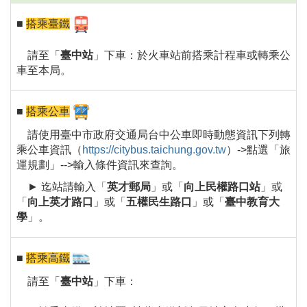
■
搭乘臺鐵
請至「
臺中站
」下車：於火車站前搭乘計程車或轉乘公
車至本局。
■
搭乘公車
請使用臺中市政府交通局台中公車即時動態資訊下列轉
乘公車資訊（
https://citybus.taichung.gov.tw
）->點選「旅
運規劃」-->輸入條件資訊來查詢。
► 迄站請輸入「
英才郵局
」或「
向上民權路口站
」或
「
向上英才路口
」或「
五權民生路口
」或「
臺中教育大
學
」。
■
搭乘高鐵
請至「
臺中站
」下車：