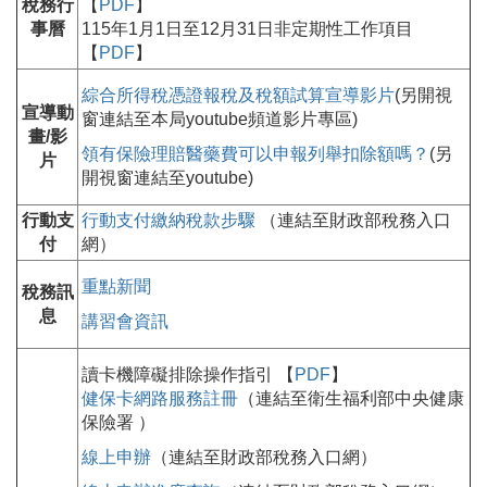
稅務行
【
PDF
】
事曆
115年1月1日至12月31日非定期性工作項目
【
PDF
】
綜合所得稅憑證報稅及稅額試算宣導影片
(另開視
宣導動
窗連結至本局youtube頻道影片專區)
畫/影
領有保險理賠醫藥費可以申報列舉扣除額嗎？
(另
片
開視窗連結至youtube)
行動支
行動支付繳納稅款步驟
（連結至財政部稅務入口
付
網）
重點新聞
稅務訊
息
講習會資訊
讀卡機障礙排除操作指引 【
PDF
】
健保卡網路服務註冊
（連結至衛生福利部中央健康
保險署 ）
線上申辦
（連結至財政部稅務入口網）