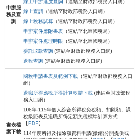
線上申辦進度查詢
（連結至財政部稅務入口網）
申辦服
線上查調
（連結至財政部稅務入口網）
務及查
詢
線上稅務試算
（連結至財政部稅務入口網）
申辦案件應附書表
（連結至北區國稅局）
申辦案件處理時限
（連結至北區國稅局）
委託取款查詢
(連結至財政部稅務入口網)
退稅查詢
(連結至財政部稅務入口網)
國稅申請書表及範例下載
（連結至財政部稅務入口
網）
退職所得應稅所得計算軟體下載
(連結至財政部稅
務入口網）
108年-115年個人綜合所得稅免稅額、扣除額、課
稅級距表及退職所得定額免稅標準計算方式
【
PDF
】
書表檔
案下載
114年度所得及扣除額資料申請(撤銷)分開提供或