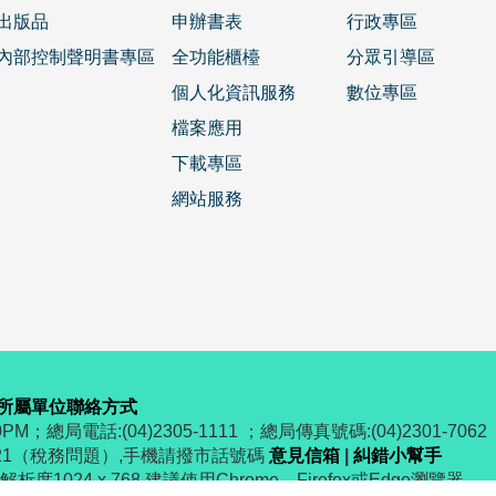
出版品
申辦書表
行政專區
內部控制聲明書專區
全功能櫃檯
分眾引導區
個人化資訊服務
數位專區
檔案應用
下載專區
網站服務
所屬單位聯絡方式
PM；總局電話:(04)2305-1111 ；總局傳真號碼:(04)2301-7062
321（稅務問題）,手機請撥市話號碼
意見信箱
|
糾錯小幫手
度1024 x 768 建議使用Chrome、Firefox或Edge瀏覽器