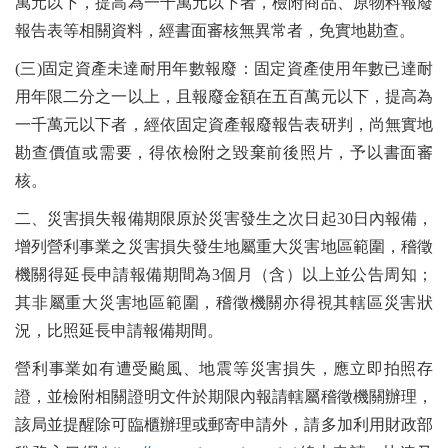
萬元以下，提高為一千萬元以下者，檢附商品、原物料報廢
報告表等相關資料，經書面審核無異常者，免實地勘查。
(三)固定資產未達耐用年數報廢：固定資產使用年數已達耐
用年限二分之一以上，且報廢金額在五百萬元以下，提高為
一千萬元以下者，經依固定資產報廢報告表研判，尚無實地
勘查價值或需要，得依檢附之毀棄前後照片，予以書面審
核。
二、災害損失報備期限原於災害發生之次日起30日內報備，
增列營利事業之災害損失發生地屬重大災害地區範圍，稽徵
機關得延長申請報備期間為3個月（含）以上並公告周知；
其非屬重大災害地區範圍，稽徵機關亦得視其轄區災害狀
況，比照延長申請報備期間。
營利事業如有遭受颱風、地震等災害損失，應立即拍照存
證，並檢附相關證明文件於期限內報請轄屬稽徵機關辦理，
該局並提醒除可臨櫃辦理或郵寄申請外，請多加利用財政部