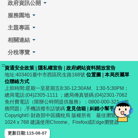
政府資訊公開
服務園地
主題專區
相關連結
分稅導覽
:::
資通安全政策
|
隱私權宣告
|
政府網站資料開放宣告
地址:403401臺中市西區民生路168號
位置圖
|
本局所屬單
位聯絡方式
上班時間:星期一至星期五8:30-12:30AM、1:30-5:30PM；
總局電話:(04)2305-1111 ；總局傳真號碼:(04)2301-7062
免付費電話（限辦公時間提供服務）：0800-000-321（稅
務問題）,手機請撥市話號碼
意見信箱
|
糾錯小幫手
Copyright© 財政部中區國稅局 版權所有 最佳瀏覽解析度
1024 x 768 建議使用Chrome、Firefox或Edge瀏覽器
更新日期:115-08-07