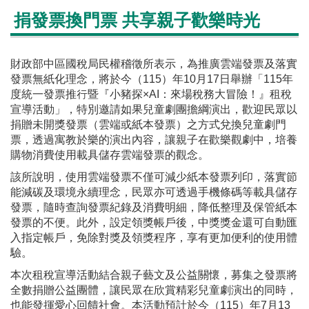
捐發票換門票 共享親子歡樂時光
財政部中區國稅局民權稽徵所表示，為推廣雲端發票及落實
發票無紙化理念，將於今（115）年10月17日舉辦「115年
度統一發票推行暨『小豬探×AI：來場稅務大冒險！』租稅
宣導活動」，特別邀請如果兒童劇團擔綱演出，歡迎民眾以
捐贈未開獎發票（雲端或紙本發票）之方式兌換兒童劇門
票，透過寓教於樂的演出內容，讓親子在歡樂觀劇中，培養
購物消費使用載具儲存雲端發票的觀念。
該所說明，使用雲端發票不僅可減少紙本發票列印，落實節
能減碳及環境永續理念，民眾亦可透過手機條碼等載具儲存
發票，隨時查詢發票紀錄及消費明細，降低整理及保管紙本
發票的不便。此外，設定領獎帳戶後，中獎獎金還可自動匯
入指定帳戶，免除對獎及領獎程序，享有更加便利的使用體
驗。
本次租稅宣導活動結合親子藝文及公益關懷，募集之發票將
全數捐贈公益團體，讓民眾在欣賞精彩兒童劇演出的同時，
也能發揮愛心回饋社會。本活動預計於今（115）年7月13