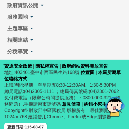
政府資訊公開
服務園地
主題專區
相關連結
分稅導覽
:::
資通安全政策
|
隱私權宣告
|
政府網站資料開放宣告
地址:403401臺中市西區民生路168號
位置圖
|
本局所屬單
位聯絡方式
上班時間:星期一至星期五8:30-12:30AM、1:30-5:30PM；
總局電話:(04)2305-1111 ；總局傳真號碼:(04)2301-7062
免付費電話（限辦公時間提供服務）：0800-000-321（稅
務問題）,手機請撥市話號碼
意見信箱
|
糾錯小幫手
Copyright© 財政部中區國稅局 版權所有 最佳瀏覽解析度
1024 x 768 建議使用Chrome、Firefox或Edge瀏覽器
更新日期:115-08-07