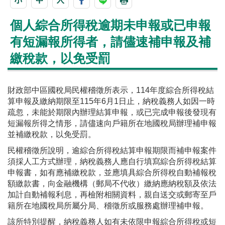
個人綜合所得稅逾期未申報或已申報
有短漏報所得者，請儘速補申報及補
繳稅款，以免受罰
財政部中區國稅局民權稽徵所表示，114年度綜合所得稅結
算申報及繳納期限至115年6月1日止，納稅義務人如因一時
疏忽，未能於期限內辦理結算申報，或已完成申報後發現有
短漏報所得之情形，請儘速向戶籍所在地國稅局辦理補申報
並補繳稅款，以免受罰。
民權稽徵所說明，逾綜合所得稅結算申報期限而補申報案件
須採人工方式辦理，納稅義務人應自行填寫綜合所得稅結算
申報書，如有應補繳稅款，並應填具綜合所得稅自動補報稅
額繳款書，向金融機構（郵局不代收）繳納應納稅額及依法
加計自動補報利息，再檢附相關資料，親自送交或郵寄至戶
籍所在地國稅局所屬分局、稽徵所或服務處辦理補申報。
該所特別提醒，納稅義務人如有未依限申報綜合所得稅或短