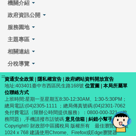
機關介紹
政府資訊公開
服務園地
主題專區
相關連結
分稅導覽
:::
資通安全政策
|
隱私權宣告
|
政府網站資料開放宣告
地址:403401臺中市西區民生路168號
位置圖
|
本局所屬單
位聯絡方式
上班時間:星期一至星期五8:30-12:30AM、1:30-5:30PM；
總局電話:(04)2305-1111 ；總局傳真號碼:(04)2301-7062
免付費電話（限辦公時間提供服務）：0800-000-321（稅
務問題）,手機請撥市話號碼
意見信箱
|
糾錯小幫手
Copyright© 財政部中區國稅局 版權所有 最佳瀏覽解析度
1024 x 768 建議使用Chrome、Firefox或Edge瀏覽器