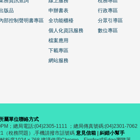
業務資訊查詢
線上服務
稅務專區
出版品
申辦書表
行政專區
內部控制聲明書專區
全功能櫃檯
分眾引導區
個人化資訊服務
數位專區
檔案應用
下載專區
網站服務
所屬單位聯絡方式
PM；總局電話:(04)2305-1111 ；總局傳真號碼:(04)2301-7062
321（稅務問題）,手機請撥市話號碼
意見信箱
|
糾錯小幫手
度1024 x 768 建議使用Chrome、Firefox或Edge瀏覽器