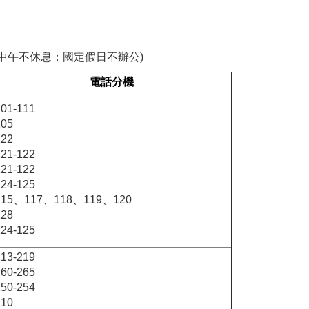
能櫃檯中午不休息；國定假日不辦公)
電話分機
101-111
105
122
121-122
121-122
124-125
115、117、118、119、120
128
124-125
213-219
260-265
250-254
210