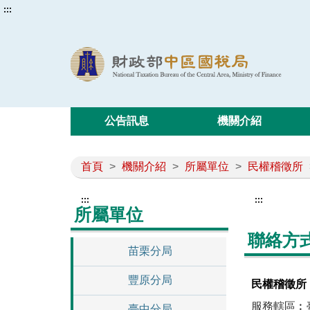
:::
公告訊息
機關介紹
首頁
>
機關介紹
>
所屬單位
>
民權稽徵所
:::
:::
所屬單位
聯絡方
苗栗分局
豐原分局
民權稽徵所
服務轄區︰
臺中分局