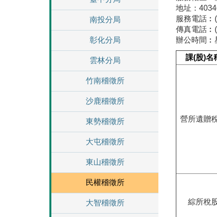
地址：403
服務電話︰(04
南投分局
傳真電話︰(0
彰化分局
辦公時間︰星
課(股)名
雲林分局
竹南稽徵所
沙鹿稽徵所
營所遺贈
東勢稽徵所
大屯稽徵所
東山稽徵所
民權稽徵所
綜所稅
大智稽徵所